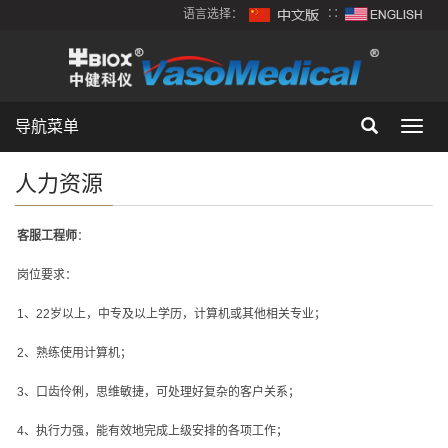
语言选择：
∷
导航菜单
Toggl
navig
人力资源
客服工程师
：
岗位要求：
1
、
22
岁以上，中专及以上学历，计算机或其他相关专业；
2
、熟练使用计算机；
3
、口齿伶俐，思维敏捷，可处理好复杂的客户关系；
4
、执行力强，能有效地完成上级安排的各项工作；